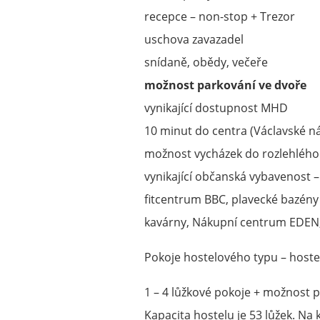
recepce – non-stop + Trezor
uschova zavazadel
snídaně, obědy, večeře
možnost parkování ve dvoře
vynikající dostupnost MHD
10 minut do centra (Václavské n
možnost vycházek do rozlehlého
vynikající občanská vybavenost – 
fitcentrum BBC, plavecké bazény (
kavárny, Nákupní centrum EDE
Pokoje hostelového typu – hoste
1 – 4 lůžkové pokoje + možnost při
Kapacita hostelu je 53 lůžek. Na 