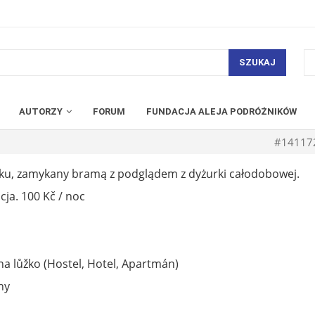
SZUKAJ
AUTORZY
FORUM
FUNDACJA ALEJA PODRÓŻNIKÓW
#14117
rku, zamykany bramą z podglądem z dyżurki całodobowej.
ja. 100 Kč / noc
na lůžko (Hostel, Hotel, Apartmán)
ny