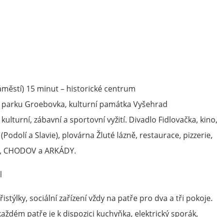
áměstí) 15 minut – historické centrum
 parku Groebovka, kulturní památka Vyšehrad
kulturní, zábavní a sportovní vyžití. Divadlo Fidlovačka, kino
Podolí a Slavie), plovárna Žluté lázně, restaurace, pizzerie,
N, CHODOV a ARKÁDY.
l
stýlky, sociální zařízení vždy na patře pro dva a tři pokoje.
každém patře je k dispozici kuchyňka, elektrický sporák,