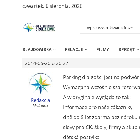
czwartek, 6 sierpnia, 2026
SLAJDOWISKA
RELACJE
FILMY
SPRZĘT
2014-05-20 o 20:27
Parking dla gości jest na podwó
Wymagana wcześniejsza rezerwac
A w oryginale wygląda to tak:
Redakcja
Moderator
Informace pro naše zákazníky
dítě do 5 let zdarma bez nároku 
slevy pro CK, školy, firmy a skupi
dětská postýlka