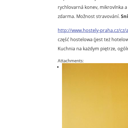
rychlovarná konev, mikrovlnka a 
zdarma. Možnost stravování.
Sní
http://www.hostely-praha.cz/cz
część hostelowa (jest też hotel
Kuchnia na każdym piętrze, ogó
Attachments: