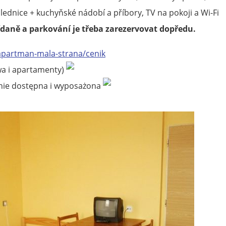
lednice + kuchyňské nádobí a příbory, TV na pokoji a Wi-Fi
daně a parkování je třeba zarezervovat dopředu.
/apartman-mala-strana/cenik
owa i apartamenty)
lnie dostępna i wyposażona