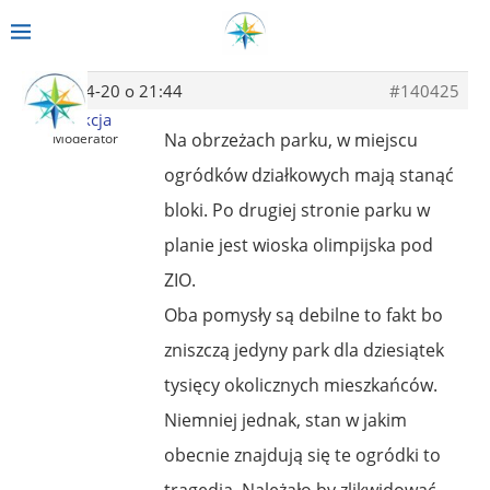
2014-04-20 o 21:44
#140425
Redakcja
Na obrzeżach parku, w miejscu
Moderator
ogródków działkowych mają stanąć
bloki. Po drugiej stronie parku w
planie jest wioska olimpijska pod
ZIO.
Oba pomysły są debilne to fakt bo
zniszczą jedyny park dla dziesiątek
tysięcy okolicznych mieszkańców.
Niemniej jednak, stan w jakim
obecnie znajdują się te ogródki to
tragedia. Należało by zlikwidować