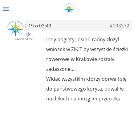
2013-12-19 o 03:43
#138372
Redakcja
Inny pogięty „osioł” radny złożył
Moderator
wniosek w ZIKIT by wszystkie ścieżki
rowerowe w Krakowie zostały
zadaszone….
Widać wszystkim którzy dorwali się
do państwowego koryta, odwaliło
na dekiel i na mózg im przecieka