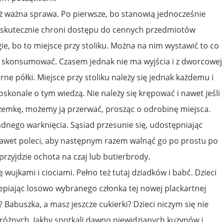
eż ważna sprawa. Po pierwsze, bo stanowią jednocześnie
ek skutecznie chroni dostępu do cennych przedmiotów
ie, bo to miejsce przy stoliku. Można na nim wystawić to co
e skonsumować. Czasem jednak nie ma wyjścia i z dworcowej
ne półki. Miejsce przy stoliku należy się jednak każdemu i
skonale o tym wiedzą. Nie należy się krępować i nawet jeśli
rzemkę, możemy ją przerwać, prosząc o odrobinę miejsca.
adnego warknięcia. Sąsiad przesunie się, udostępniając
nawet poleci, aby następnym razem walnąć go po prostu po
przyjdzie ochota na czaj lub butierbrody.
ę wujkami i ciociami. Pełno też tutaj dziadków i babć. Dzieci
piając losowo wybranego członka tej nowej plackartnej
? Babuszka, a masz jeszcze cukierki? Dzieci niczym się nie
dróżnych. Jakby spotkali dawno niewidzianych kuzynów i