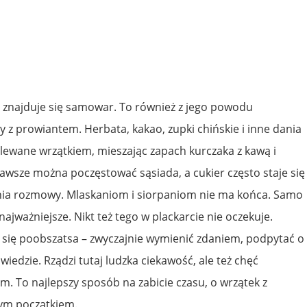
 znajduje się samowar. To również z jego powodu
ty z prowiantem. Herbata, kakao, zupki chińskie i inne dania
alewane wrzątkiem, mieszając zapach kurczaka z kawą i
wsze można poczęstować sąsiada, a cukier często staje się
ia rozmowy. Mlaskaniom i siorpaniom nie ma końca. Samo
 najważniejsze. Nikt też tego w plackarcie nie oczekuje.
y się poobszatsa – zwyczajnie wymienić zdaniem, podpytać o
 wiedzie. Rządzi tutaj ludzka ciekawość, ale też chęć
ym. To najlepszy sposób na zabicie czasu, o wrzątek z
ym początkiem.