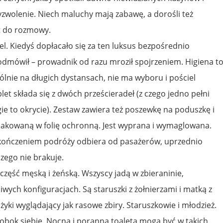
zyzwolenie. Niech maluchy mają zabawę, a dorośli też
t do rozmowy.
iel. Kiedyś dopłacało się za ten luksus bezpośrednio
odmówił – prowadnik od razu mroził spojrzeniem. Higiena t
ólnie na długich dystansach, nie ma wyboru i pościel
t składa się z dwóch prześcieradeł (z czego jedno pełni
ie to okrycie). Zestaw zawiera też poszewkę na poduszkę i
pakowaną w folię ochronną. Jest wyprana i wymaglowana.
akończeniem podróży odbiera od pasażerów, uprzednio
zego nie brakuje.
zęść męską i żeńską. Wszyscy jadą w zbieraninie,
wych konfiguracjach. Są staruszki z żołnierzami i matką z
yki wyglądający jak rasowe zbiry. Staruszkowie i młodzież.
 obok siebie. Nocna i poranna toaleta mogą być w takich