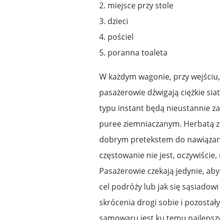
2. miejsce przy stole
3. dzieci
4. pościel
5. poranna toaleta
W każdym wagonie, przy wejściu,
pasażerowie dźwigają ciężkie sia
typu instant będą nieustannie z
puree ziemniaczanym. Herbatą za
dobrym pretekstem do nawiązan
częstowanie nie jest, oczywiście,
Pasażerowie czekają jedynie, ab
cel podróży lub jak się sąsiadowi
skrócenia drogi sobie i pozostał
samowaru jest ku temu najlepsz