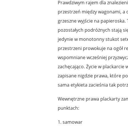
Prawdziwym rajem dla znalezieni
przestrzeń między wagonami, a d
grzeszne wyjście na papieroska.
pozostałych podróżnych stają si
jedynie w monotonny stukot setek
przestrzeni prowokuje na ogół r
wspomniane wcześniej przyzwyc
zachęcająco. Życie w plackarcie w
zapisane nigdzie prawa, które po
sama etykieta zacieśnia tak potr
Wewnętrzne prawa plackarty zamy
punktach:
1. samowar