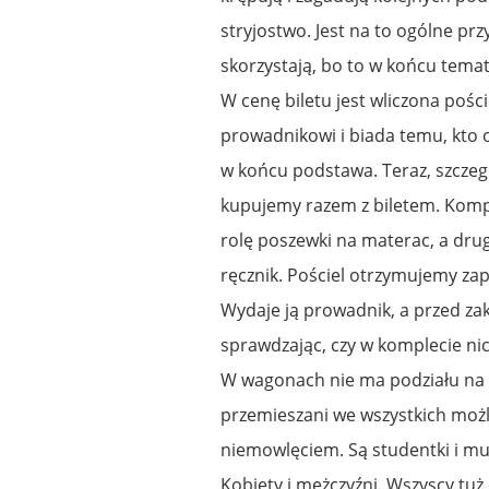
stryjostwo. Jest na to ogólne pr
skorzystają, bo to w końcu tema
W cenę biletu jest wliczona pośc
prowadnikowi i biada temu, kto 
w końcu podstawa. Teraz, szczeg
kupujemy razem z biletem. Komple
rolę poszewki na materac, a drug
ręcznik. Pościel otrzymujemy za
Wydaje ją prowadnik, a przed z
sprawdzając, czy w komplecie nic
W wagonach nie ma podziału na c
przemieszani we wszystkich możli
niemowlęciem. Są studentki i muż
Kobiety i mężczyźni. Wszyscy tuż