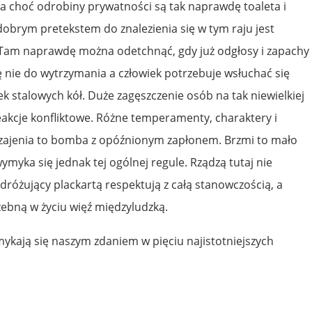
a choć odrobiny prywatności są tak naprawdę toaleta i
obrym pretekstem do znalezienia się w tym raju jest
 Tam naprawdę można odetchnąć, gdy już odgłosy i zapachy
ę nie do wytrzymania a człowiek potrzebuje wsłuchać się
 stalowych kół. Duże zagęszczenie osób na tak niewielkiej
eakcje konfliktowe. Różne temperamenty, charaktery i
zajenia to bomba z opóźnionym zapłonem. Brzmi to mało
ymyka się jednak tej ogólnej regule. Rządzą tutaj nie
dróżujący plackartą respektują z całą stanowczością, a
zebną w życiu więź międzyludzką.
kają się naszym zdaniem w pięciu najistotniejszych