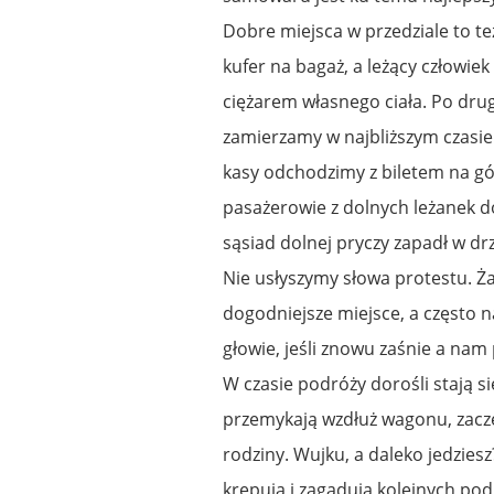
Dobre miejsca w przedziale to t
kufer na bagaż, a leżący człowi
ciężarem własnego ciała. Po drug
zamierzamy w najbliższym czasi
kasy odchodzimy z biletem na gór
pasażerowie z dolnych leżanek do
sąsiad dolnej pryczy zapadł w d
Nie usłyszymy słowa protestu. Ż
dogodniejsze miejsce, a często 
głowie, jeśli znowu zaśnie a nam 
W czasie podróży dorośli stają si
przemykają wzdłuż wagonu, zacze
rodziny. Wujku, a daleko jedziesz
krępują i zagadują kolejnych po