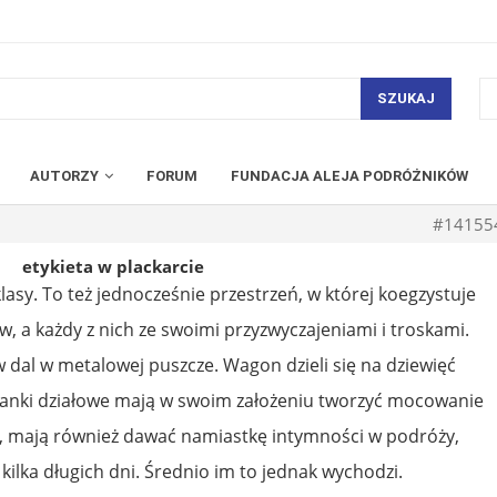
SZUKAJ
AUTORZY
FORUM
FUNDACJA ALEJA PODRÓŻNIKÓW
#14155
etykieta w plackarcie
lasy. To też jednocześnie przestrzeń, w której koegzystuje
w, a każdy z nich ze swoimi przyzwyczajeniami i troskami.
 w dal w metalowej puszcze. Wagon dzieli się na dziewięć
Ścianki działowe mają w swoim założeniu tworzyć mocowanie
e, mają również dawać namiastkę intymności w podróży,
 kilka długich dni. Średnio im to jednak wychodzi.