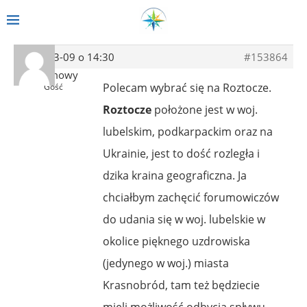
2022-03-09 o 14:30
#153864
Anonimowy
Polecam wybrać się na Roztocze.
Gość
Roztocze
położone jest w woj.
lubelskim, podkarpackim oraz na
Ukrainie, jest to dość rozległa i
dzika kraina geograficzna. Ja
chciałbym zachęcić forumowiczów
do udania się w woj. lubelskie w
okolice pięknego uzdrowiska
(jedynego w woj.) miasta
Krasnobród, tam też będziecie
mieli możliwość odbycia spływu