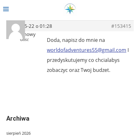
2019-05-22 o 01:28
#153415
Anonimowy
Doda, napisz do mnie na
Gość
worldofadventures55@gmail.com
I
przedyskutujemy co chcialabys
zobaczyc oraz Twoj budzet.
Archiwa
sierpień 2026