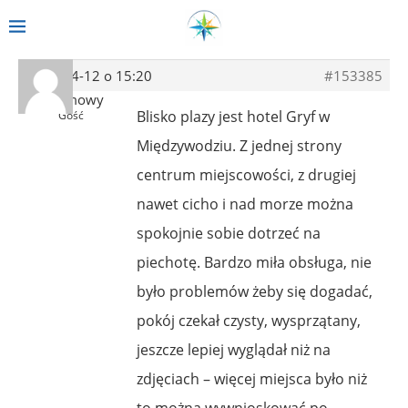
2019-04-12 o 15:20
#153385
Anonimowy
Blisko plazy jest hotel Gryf w
Gość
Międzywodziu. Z jednej strony
centrum miejscowości, z drugiej
nawet cicho i nad morze można
spokojnie sobie dotrzeć na
piechotę. Bardzo miła obsługa, nie
było problemów żeby się dogadać,
pokój czekał czysty, wysprzątany,
jeszcze lepiej wyglądał niż na
zdjęciach – więcej miejsca było niż
to można wywnioskować po