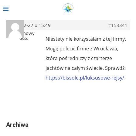
2018-12-27 o 15:49
#153341
Anonimowy
Niestety nie korzystałam z tej firmy.
Gość
Mogę polecić firmę z Wrocławia,
która pośredniczy z czarterze
jachtów na całym świecie. Sprawdź:
https://bissole.pl/luksusowe-rejsy/
Archiwa