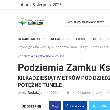
sobota, 8 sierpnia, 2026
SLAJDOWISKA
RELACJE
FILMY
SPRZĘT
Strona główna
»
Wpisy
»
Podziemia Zamku Książ – kompleks RI
Podziemia turystyczne w Polsce
Podziemia Zamku Ks
KILKADZIESIĄT METRÓW POD DZI
POTĘŻNE TUNELE
przez
Redakcja
2024-11-16
0 komentarze/y
0
UDOSTĘPNIJ
Facebook
Twitter