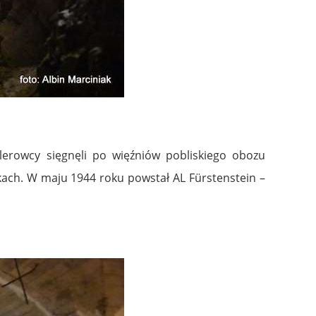
lerowcy sięgnęli po więźniów pobliskiego obozu
kach. W maju 1944 roku powstał AL Fürstenstein –