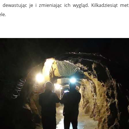
 dewastując je i zmieniając ich wygląd. Kilkadziesiąt
le.