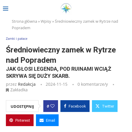
Strona główna
»
Wpisy
»
Średniowieczny zamek w Rytrze nad
Popradem
Zamki i pałace
Średniowieczny zamek w Rytrze
nad Popradem
JAK GŁOSI LEGENDA, POD RUINAMI WCIĄŻ
SKRYWA SIĘ DUŻY SKARB.
przez
Redakcja
2024-11-15
0 komentarze/y
Zakładka
0
UDOSTĘPNIJ
Facebook
Twitter
Pinterest
Email