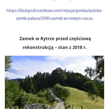
https://klubpodroznikow.com/relacje/polska/polska-
zamki-palace/2090-zamek-w-nowym-saczu
.
Zamek w Rytrze przed częściową
rekonstrukcją – stan z 2018 r.