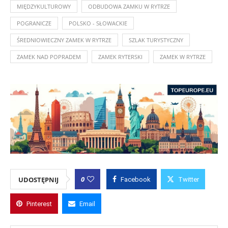
MIĘDZYKULTUROWY
ODBUDOWA ZAMKU W RYTRZE
POGRANICZE
POLSKO - SŁOWACKIE
ŚREDNIOWIECZNY ZAMEK W RYTRZE
SZLAK TURYSTYCZNY
ZAMEK NAD POPRADEM
ZAMEK RYTERSKI
ZAMEK W RYTRZE
0
UDOSTĘPNIJ
Facebook
Twitter
Pinterest
Email