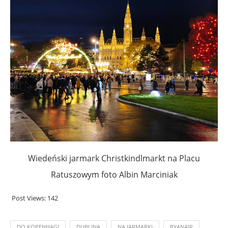
Wiedeński jarmark Christkindlmarkt na Placu
Ratuszowym foto Albin Marciniak
Post Views:
142
DO KOPENHAGI
DUBLINA
NA JARMARKI
RYANAIR