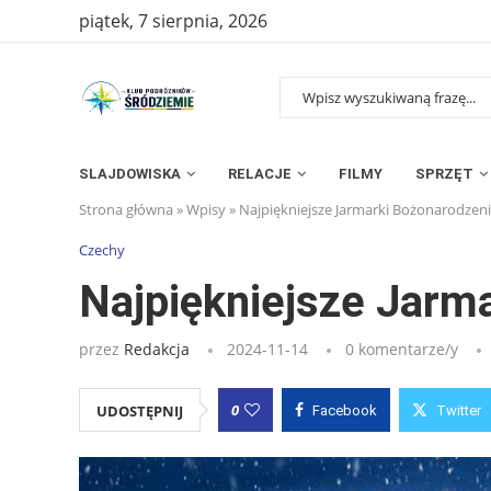
piątek, 7 sierpnia, 2026
SLAJDOWISKA
RELACJE
FILMY
SPRZĘT
Strona główna
»
Wpisy
»
Najpiękniejsze Jarmarki Bożonarodze
Czechy
Najpiękniejsze Jarm
przez
Redakcja
2024-11-14
0 komentarze/y
0
UDOSTĘPNIJ
Facebook
Twitter