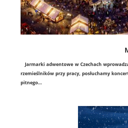
M
Jarmarki adwentowe w Czechach wprowadzą n
rzemieślników przy pracy, posłuchamy konce
pitnego…