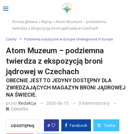
Strona główna
»
Wpisy
»
Atom Muzeum – podziemna
twierdza z ekspozycją broni jądrowej w Czechach
Czechy
Podziemia turystyczne w Europie Underground in Europe
Atom Muzeum – podziemna
twierdza z ekspozycją broni
jądrowej w Czechach
OBECNIE JEST TO JEDYNY DOSTĘPNY DLA
ZWIEDZAJĄCYCH MAGAZYN BRONI JĄDROWEJ
NA ŚWIECIE.
przez
Redakcja
2026-06-15
0 komentarze/y
Zakładka
0
UDOSTĘPNIJ
Facebook
Twitter