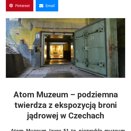
Pinterest
Email
Atom Muzeum – podziemna
twierdza z ekspozycją broni
jądrowej w Czechach
Atom Muzeum Javor 51 to niezwykłe muzeum