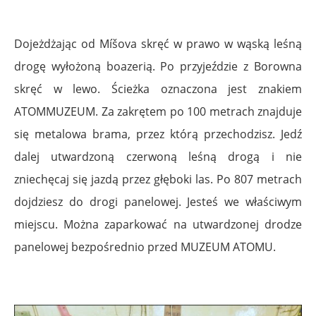
Dojeżdżając od Míšova skręć w prawo w wąską leśną
drogę wyłożoną boazerią. Po przyjeździe z Borowna
skręć w lewo. Ścieżka oznaczona jest znakiem
ATOMMUZEUM. Za zakrętem po 100 metrach znajduje
się metalowa brama, przez którą przechodzisz. Jedź
dalej utwardzoną czerwoną leśną drogą i nie
zniechęcaj się jazdą przez głęboki las. Po 807 metrach
dojdziesz do drogi panelowej. Jesteś we właściwym
miejscu. Można zaparkować na utwardzonej drodze
panelowej bezpośrednio przed MUZEUM ATOMU.