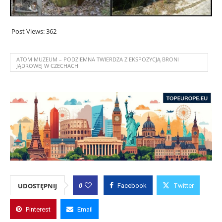
Post Views:
362
ATOM MUZEUM – PODZIEMNA TWIERDZA Z EKSPOZYCJĄ BRONI
JĄDROWEJ W CZECHACH
0
UDOSTĘPNIJ
Facebook
Twitter
Pinterest
Email