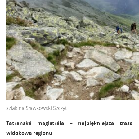
szlak na Sławkowski Szczyt
Tatranská magistrála – najpiękniejsza trasa
widokowa regionu