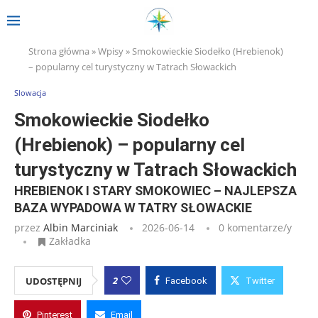
Strona główna
»
Wpisy
»
Smokowieckie Siodełko (Hrebienok)
– popularny cel turystyczny w Tatrach Słowackich
Slowacja
Smokowieckie Siodełko
(Hrebienok) – popularny cel
turystyczny w Tatrach Słowackich
HREBIENOK I STARY SMOKOWIEC – NAJLEPSZA
BAZA WYPADOWA W TATRY SŁOWACKIE
przez
Albin Marciniak
2026-06-14
0 komentarze/y
Zakładka
2
UDOSTĘPNIJ
Facebook
Twitter
Pinterest
Email