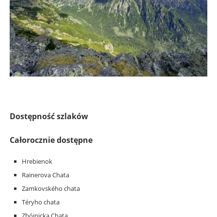
Dostępność szlaków
Całorocznie dostępne
Hrebienok
Rainerova Chata
Zamkovského chata
Téryho chata
Zbójnicka Chata