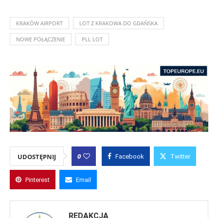
KRAKÓW AIRPORT
LOT Z KRAKOWA DO GDAŃSKA
NOWE POŁĄCZENIE
PLL LOT
0
UDOSTĘPNIJ
Facebook
Twitter
Pinterest
Email
REDAKCJA