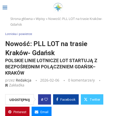
Strona główna
»
Wpisy
»
Nowość: PLL LOT na trasie Kraków-
Gdańsk
Lotniska i powietrze
Nowość: PLL LOT na trasie
Kraków- Gdańsk
POLSKIE LINIE LOTNICZE LOT STARTUJĄ Z
BEZPOŚREDNIM POŁĄCZENIEM GDAŃSK–
KRAKÓW
przez
Redakcja
2026-02-06
0 komentarze/y
Zakładka
0
UDOSTĘPNIJ
Facebook
Twitter
Pinterest
Email