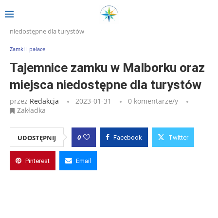
Strona główna
»
Wpisy
»
Tajemnice zamku w Malborku oraz miejsca
niedostępne dla turystów
Zamki i pałace
Tajemnice zamku w Malborku oraz
miejsca niedostępne dla turystów
przez
Redakcja
2023-01-31
0 komentarze/y
Zakładka
0
UDOSTĘPNIJ
Facebook
Twitter
Pinterest
Email