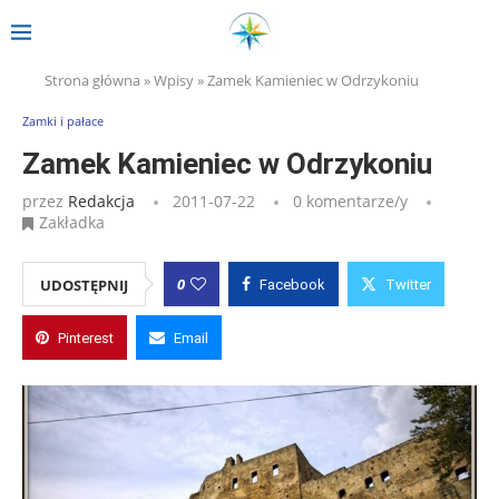
Strona główna
»
Wpisy
»
Zamek Kamieniec w Odrzykoniu
Zamki i pałace
Zamek Kamieniec w Odrzykoniu
przez
Redakcja
2011-07-22
0 komentarze/y
Zakładka
0
UDOSTĘPNIJ
Facebook
Twitter
Pinterest
Email