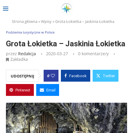
Strona główna
»
Wpisy
»
Grota Łokietka – Jaskinia Łokietka
Podziemia turystyczne w Polsce
Grota Łokietka – Jaskinia Łokietka
przez
Redakcja
2020-03-27
0 komentarze/y
Zakładka
0
UDOSTĘPNIJ
Facebook
Twitter
Pinterest
Email