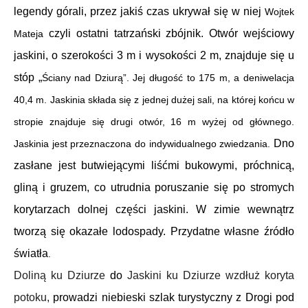
legendy górali, przez jakiś czas ukrywał się w niej
Wojtek
czyli ostatni tatrzański zbójnik.
Otwór wejściowy
Mateja
jaskini, o szerokości 3 m i wysokości 2 m
, znajduje się u
stóp „
Ściany nad Dziurą”.
Jej długość to 175 m, a deniwelacja
40,4 m.
Jaskinia
składa się z jednej dużej sali, na której końcu w
stropie znajduje się drugi otwór, 16 m wyżej od głównego.
Dno
Jaskinia jest przeznaczona do indywidualnego zwiedzania.
zasłane jest butwiejącymi liśćmi bukowymi, próchnicą,
gliną i gruzem, co utrudnia poruszanie się po stromych
korytarzach dolnej części jaskini. W zimie wewnątrz
tworzą się okazałe lodospady.
Przydatne własne źródło
światła
.
Doliną ku Dziurze
do
Jaskini ku Dziurze wzdłuż
koryta
potoku
,
p
rowadzi niebieski szlak turystyczny z
Drogi pod