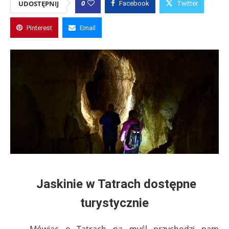
0
UDOSTĘPNIJ
Facebook
Twitter
Pinterest
Email
Jaskinie w Tatrach dostępne
turystycznie
Mówiąc o Tatrach na myśl przychodzi nam