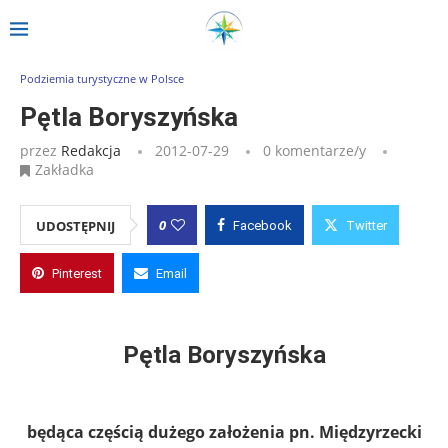
Strona główna
»
Wpisy
»
Pętla Boryszyńska
Podziemia turystyczne w Polsce
Pętla Boryszyńska
przez
Redakcja
2012-07-29
0 komentarze/y
Zakładka
0
UDOSTĘPNIJ
Facebook
Twitter
Pinterest
Email
Pętla Boryszyńska
będąca częścią dużego założenia pn. Międzyrzecki