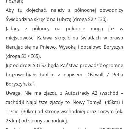
Poznań)
Aby tu dojechać, należy z północnej obwodnicy
Świebodzina skręcić na Lubrzę (droga S2 / E30).
Jadący z północy na południe mogą już w
miejscowości Kaława skręcić na światłach w prawo
kierując się na Pniewo, Wysoką i docelowo Boryszyn
(droga S3 / E65).
Już od drogi S3 i S2 będą Państwa prowadzić ogromne
brązowo-białe tablice z napisem „Ostwall / Pętla
Boryszyńska”.
Uwaga! Nie ma zjazdu z Autostrady A2 (wschód –
zachód)! Najbliższe zjazdy to Nowy Tomyśl (45km) i
Trzciel (30km) od strony wschodniej oraz Torzym (ok.
25 km) od strony zachodniej.