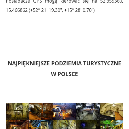
Posiadacze GPS mogą kierować się na 52.355360,
15.466862 (+52° 21′ 19.30″, +15° 28′ 0.70″)
NAJPIĘKNIEJSZE PODZIEMIA TURYSTYCZNE
W POLSCE