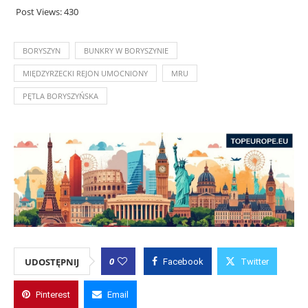
Post Views:
430
BORYSZYN
BUNKRY W BORYSZYNIE
MIĘDZYRZECKI REJON UMOCNIONY
MRU
PĘTLA BORYSZYŃSKA
0
UDOSTĘPNIJ
Facebook
Twitter
Pinterest
Email