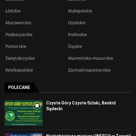
Łódzkie
Małopolskie
Mazowieckie
Opolskie
Podkarpackie
Podlaskie
Pomorskie
Śląskie
Świętokrzyskie
Warmińsko-mazurskie
Wielkopolskie
Zachodniopomorskie
POLECANE
Czyste Góry Czyste Szlaki, Beskid
Sądecki
Najpiękniejsze miejsca UNESCO w Tunezji