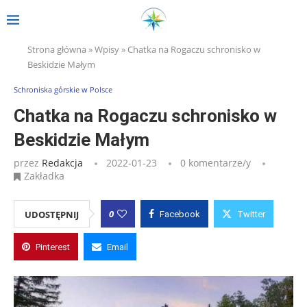
Strona główna
»
Wpisy
»
Chatka na Rogaczu schronisko w
Beskidzie Małym
Schroniska górskie w Polsce
Chatka na Rogaczu schronisko w
Beskidzie Małym
przez
Redakcja
2022-01-23
0 komentarze/y
Zakładka
0
UDOSTĘPNIJ
Facebook
Twitter
Pinterest
Email