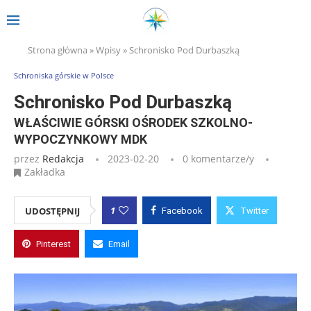
Strona główna
»
Wpisy
»
Schronisko Pod Durbaszką
Schroniska górskie w Polsce
Schronisko Pod Durbaszką
WŁAŚCIWIE GÓRSKI OŚRODEK SZKOLNO-
WYPOCZYNKOWY MDK
przez
Redakcja
2023-02-20
0 komentarze/y
Zakładka
1
UDOSTĘPNIJ
Facebook
Twitter
Pinterest
Email