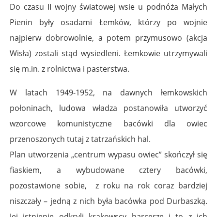
Do czasu II wojny światowej wsie u podnóża Małych
Pienin były osadami Łemków, którzy po wojnie
najpierw dobrowolnie, a potem przymusowo (akcja
Wisła) zostali stąd wysiedleni. Łemkowie utrzymywali
się m.in. z rolnictwa i pasterstwa.
W latach 1949-1952, na dawnych łemkowskich
połoninach, ludowa władza postanowiła utworzyć
wzorcowe komunistyczne bacówki dla owiec
przenoszonych tutaj z tatrzańskich hal.
Plan utworzenia „centrum wypasu owiec” skończył się
fiaskiem, a wybudowane cztery bacówki,
pozostawione sobie, z roku na rok coraz bardziej
niszczały – jedną z nich była bacówka pod Durbaszką.
Jej istnienie odkryli krakowscy harcerze i to z ich