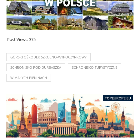
Post Views:
375
GÓRSKI OŚRODEK SZKOLNO-WYPOCZYNKOWY
SCHRONISKO POD DURBASZKĄ
SCHRONISKO TURYSTYCZNE
W MAŁYCH PIENINACH