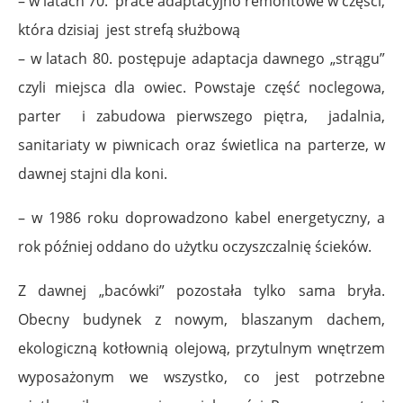
– w latach 70. prace adaptacyjno remontowe w części,
która dzisiaj jest strefą służbową
– w latach 80. postępuje adaptacja dawnego „strągu”
czyli miejsca dla owiec. Powstaje część noclegowa,
parter i zabudowa pierwszego piętra, jadalnia,
sanitariaty w piwnicach oraz świetlica na parterze, w
dawnej stajni dla koni.
– w 1986 roku doprowadzono kabel energetyczny, a
rok później oddano do użytku oczyszczalnię ścieków.
Z dawnej „bacówki” pozostała tylko sama bryła.
Obecny budynek z nowym, blaszanym dachem,
ekologiczną kotłownią olejową, przytulnym wnętrzem
wyposażonym we wszystko, co jest potrzebne