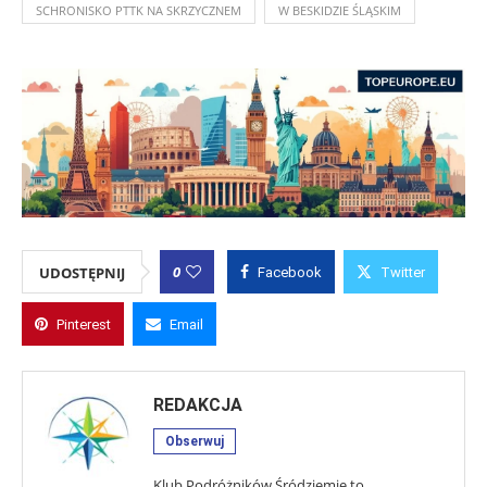
SCHRONISKO PTTK NA SKRZYCZNEM
W BESKIDZIE ŚLĄSKIM
0
UDOSTĘPNIJ
Facebook
Twitter
Pinterest
Email
REDAKCJA
Obserwuj
Klub Podróżników Śródziemie to