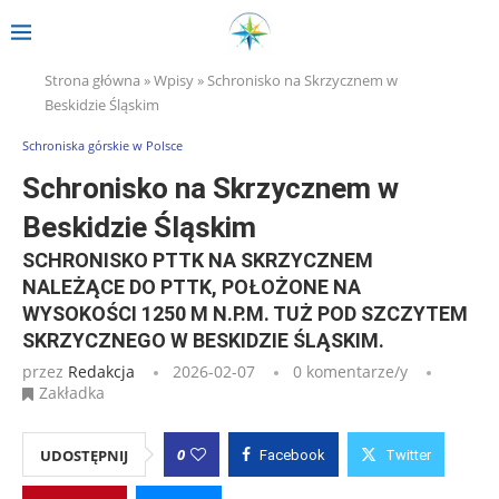
Strona główna
»
Wpisy
»
Schronisko na Skrzycznem w
Beskidzie Śląskim
Schroniska górskie w Polsce
Schronisko na Skrzycznem w
Beskidzie Śląskim
SCHRONISKO PTTK NA SKRZYCZNEM
NALEŻĄCE DO PTTK, POŁOŻONE NA
WYSOKOŚCI 1250 M N.P.M. TUŻ POD SZCZYTEM
SKRZYCZNEGO W BESKIDZIE ŚLĄSKIM.
przez
Redakcja
2026-02-07
0 komentarze/y
Zakładka
0
UDOSTĘPNIJ
Facebook
Twitter