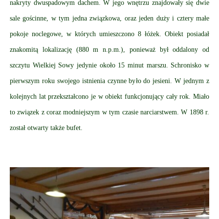
nakryty dwuspadowym dachem. W jego wnętrzu znajdowały się dwie
sale gościnne, w tym jedna związkowa, oraz jeden duży i cztery małe
pokoje noclegowe, w których umieszczono 8 łóżek. Obiekt posiadał
znakomitą lokalizację (880 m n.p.m.), ponieważ był oddalony od
szczytu Wielkiej Sowy jedynie około 15 minut marszu. Schronisko w
pierwszym roku swojego istnienia czynne było do jesieni. W jednym z
kolejnych lat przekształcono je w obiekt funkcjonujący cały rok. Miało
to związek z coraz modniejszym w tym czasie narciarstwem. W 1898 r.
został otwarty także bufet.