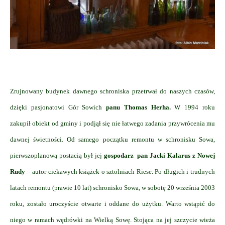
Zrujnowany budynek dawnego schroniska przetrwał do naszych czasów,
dzięki pasjonatowi Gór Sowich
panu Thomas Herha.
W 1994 roku
zakupił obiekt od gminy i podjął się nie łatwego zadania przywrócenia mu
dawnej świetności. Od samego początku remontu w schronisku Sowa,
pierwszoplanową postacią był jej
gospodarz pan Jacki Kalarus z Nowej
Rudy
– autor ciekawych książek o sztolniach Riese. Po długich i trudnych
latach remontu (prawie 10 lat) schronisko Sowa, w sobotę 20 września 2003
roku, zostało uroczyście otwarte i oddane do użytku. Warto wstąpić do
niego w ramach wędrówki na Wielką Sowę. Stojąca na jej szczycie wieża