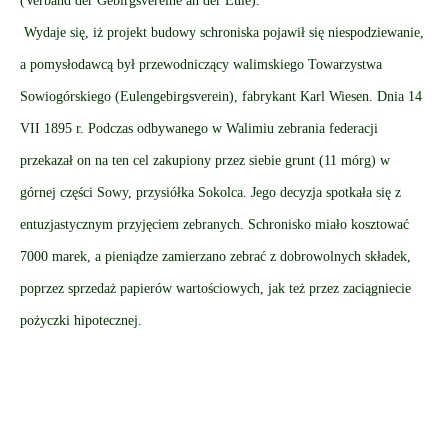
(Verband der Gebirgsvereine an der Eule).
Wydaje się, iż projekt budowy schroniska pojawił się niespodziewanie,
a pomysłodawcą był przewodniczący walimskiego Towarzystwa
Sowiogórskiego (Eulengebirgsverein), fabrykant Karl Wiesen. Dnia 14
VII 1895 r. Podczas odbywanego w Walimiu zebrania federacji
przekazał on na ten cel zakupiony przez siebie grunt (11 mórg) w
górnej części Sowy, przysiółka Sokolca. Jego decyzja spotkała się z
entuzjastycznym przyjęciem zebranych. Schronisko miało kosztować
7000 marek, a pieniądze zamierzano zebrać z dobrowolnych składek,
poprzez sprzedaż papierów wartościowych, jak też przez zaciągniecie
pożyczki hipotecznej.