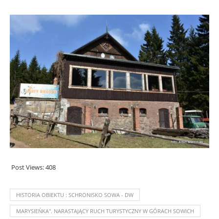
Post Views:
408
HISTORIA OBIEKTU : SCHRONISKO SOWA - DW
MARYSIEŃKA''. NARASTAJĄCY RUCH TURYSTYCZNY W GÓRACH SOWICH