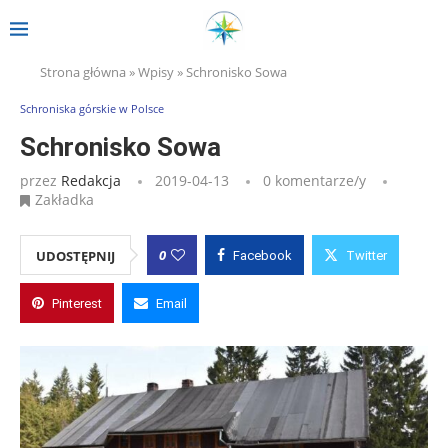
Strona główna
»
Wpisy
»
Schronisko Sowa
Schroniska górskie w Polsce
Schronisko Sowa
przez
Redakcja
2019-04-13
0 komentarze/y
Zakładka
0
UDOSTĘPNIJ
Facebook
Twitter
Pinterest
Email