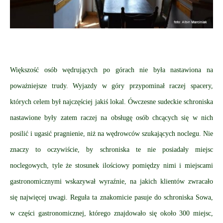
Większość osób wędrujących po górach nie była nastawiona na
poważniejsze trudy. Wyjazdy w góry przypominał raczej spacery,
których celem był najczęściej jakiś lokal. Ówczesne sudeckie schroniska
nastawione były zatem raczej na obsługę osób chcących się w nich
posilić i ugasić pragnienie, niż na wędrowców szukających noclegu. Nie
znaczy to oczywiście, by schroniska te nie posiadały miejsc
noclegowych, tyle że stosunek ilościowy pomiędzy nimi i miejscami
gastronomicznymi wskazywał wyraźnie, na jakich klientów zwracało
się najwięcej uwagi. Reguła ta znakomicie pasuje do schroniska Sowa,
w części gastronomicznej, którego znajdowało się około 300 miejsc,