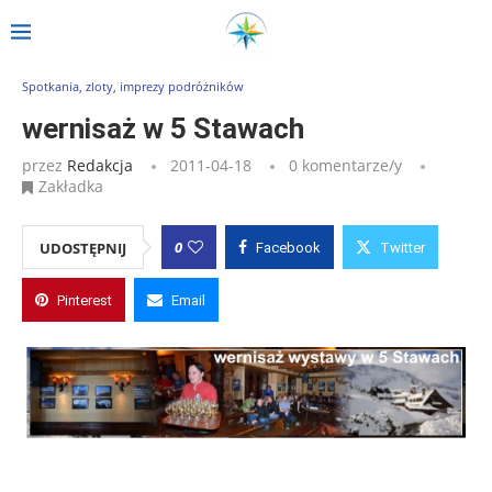
Strona główna
»
Wpisy
»
wernisaż w 5 Stawach
Spotkania, zloty, imprezy podróżników
wernisaż w 5 Stawach
przez
Redakcja
2011-04-18
0 komentarze/y
Zakładka
0
UDOSTĘPNIJ
Facebook
Twitter
Pinterest
Email