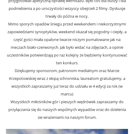
przygotowali apetyczną oprawę wernisażu. Było coś dla duszy i dla
podniebienia a po uroczystości wszyscy obejrzeli 2 filmy. Dyskusje
trwały do późna w nocy.
Mimo sporych opadów śniegu przed weekendem i niekorzystnymi
zapowiedziami synoptyków, weekend okazał się pogodny i ciepły, a
część gości miała opalone twarze niczym pomalowane jak na
meczach biało-czerwonych. Jak było widać na zdjęciach, a opinie
uczestników potwierdzają po raz kolejny że będziemy kontynuować
ten konkurs.
Dziękujemy sponsorom, patronom medialnym oraz Marcie
Krzepotowskiej wraz z ekipą schroniska, laureatom gratulujemy, a
wszystkich zapraszamy już teraz do udziału w 4 edycji za rok (w
marcu)
Wszystkich miłośników gór i pieszych wędrówek zapraszamy do
przyłączania się do naszych wspólnych wypadów oraz do dzielenia
sie wrażeniami na naszym forum.