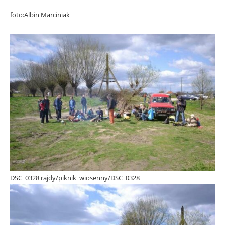
foto:Albin Marciniak
DSC_0328 rajdy/piknik_wiosenny/DSC_0328