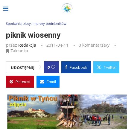
Strona główna
»
Wpisy
»
piknik wiosenny
Spotkania, zloty, imprezy podróżników
piknik wiosenny
przez
Redakcja
2011-04-11
0 komentarze/y
Zakładka
0
UDOSTĘPNIJ
Facebook
Twitter
Pinterest
Email