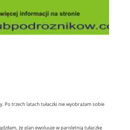
. Po trzech latach tułaczki nie wyobrażam sobie
ądziłam, że plan ewoluuje w paroletnią tułaczkę