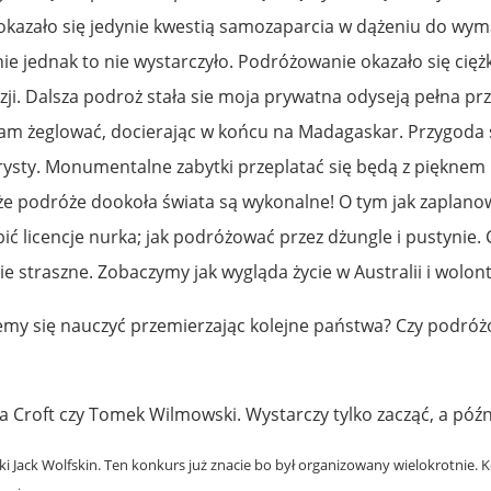
 okazało się jedynie kwestią samozaparcia w dążeniu do wy
e jednak to nie wystarczyło. Podróżowanie okazało się ciężk
i. Dalsza podroż stała sie moja prywatna odyseją pełna prze
ęłam żeglować, docierając w końcu na Madagaskar. Przygoda 
rysty. Monumentalne zabytki przeplatać się będą z pięknem
 że podróże dookoła świata są wykonalne! O tym jak zaplano
ć licencje nurka; jak podróżować przez dżungle i pustynie
ie straszne. Zobaczymy jak wygląda życie w Australii i wolont
y się nauczyć przemierzając kolejne państwa? Czy podróżow
ra Croft czy Tomek Wilmowski. Wystarczy tylko zacząć, a późn
i Jack Wolfskin. Ten konkurs już znacie bo był organizowany wielokrotnie.