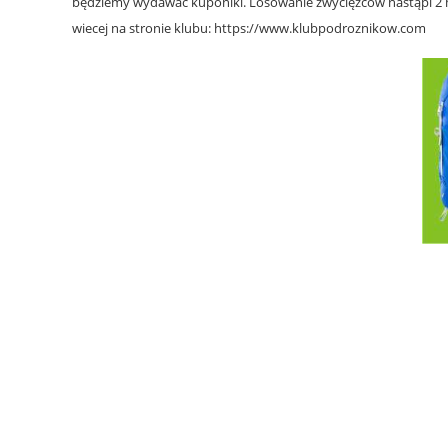
będziemy wydawać kuponiki. Losowanie zwycięzców nastąpi 2 
wiecej na stronie klubu: https://www.klubpodroznikow.com