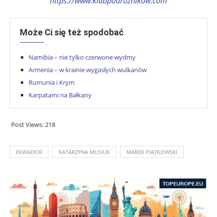
https://www.klubpodroznikow.com
Może Ci się też spodobać
Namibia – nie tylko czerwone wydmy
Armenia – w krainie wygasłych wulkanów
Rumunia i Krym
Karpatami na Bałkany
Post Views:
218
EKWADOR
KATARZYNA MUSIUK
MAREK PIĄTKOWSKI