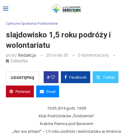
Strona główna
»
Wpisy
»
slajdowisko 1,5 roku podróży i wolontariatu
Cykliczne Spotkania Podróżników
slajdowisko 1,5 roku podróży i
wolontariatu
przez
Redakcja
2014-04-30
0 komentarze/y
Zakładka
0
UDOSTĘPNIJ
Facebook
Twitter
Pinterest
Email
19.05.2014 godz. 19:00
Klub Podróżników „Śródziemie”
Kraków Piwnica pod Baranami
„¡No soy gringo!” – 1,5 roku podróży i wolontariatu w Ameryce