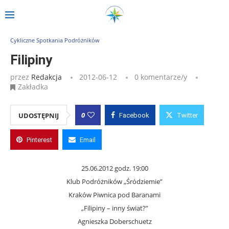
Strona główna
»
Wpisy
»
Filipiny
Cykliczne Spotkania Podróżników
Filipiny
przez
Redakcja
2012-06-12
0 komentarze/y
Zakładka
0
UDOSTĘPNIJ
Facebook
Twitter
Pinterest
Email
25.06.2012 godz. 19:00
Klub Podróżników „Śródziemie”
Kraków Piwnica pod Baranami
„Filipiny – inny świat?”
Agnieszka Doberschuetz