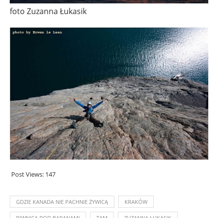
foto Zuzanna Łukasik
Post Views:
147
GDZIE KANADA NIE PACHNIE ŻYWICĄ
KRAKÓW
PIWNICA POD BARANAMI
TAM
ZUZANNA ŁUKASIK