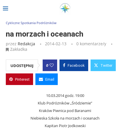
Strona główna
»
Wpisy
»
na morzach i oceanach
Cykliczne Spotkania Podróżników
na morzach i oceanach
przez
Redakcja
2014-02-13
0 komentarze/y
Zakładka
0
UDOSTĘPNIJ
Facebook
Twitter
Pinterest
Email
10.03.2014 godz. 19:00
Klub Podróżników „Śródziemie”
Kraków Piwnica pod Baranami
Niebieska Szkoła na morzach i oceanach
Kapitan Piotr Jodkowski