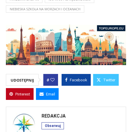
NIEBIESKA SZKOŁA NA MORZACH I OCEANACH
0
UDOSTĘPNIJ
Facebook
Twitter
Pinterest
Email
REDAKCJA
Obserwuj