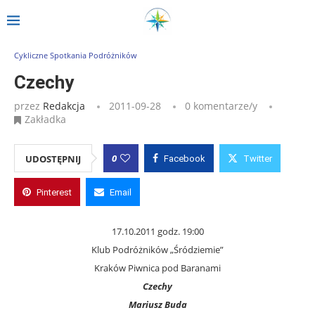
Strona główna
»
Wpisy
»
Czechy
Cykliczne Spotkania Podróżników
Czechy
przez
Redakcja
2011-09-28
0 komentarze/y
Zakładka
0
UDOSTĘPNIJ
Facebook
Twitter
Pinterest
Email
17.10.2011 godz. 19:00
Klub Podróżników „Śródziemie”
Kraków Piwnica pod Baranami
Czechy
Mariusz Buda