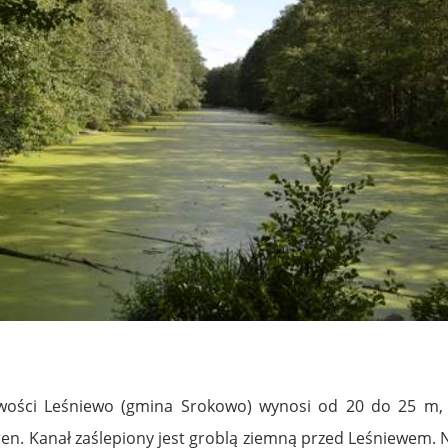
wości Leśniewo (gmina Srokowo) wynosi od 20 do 25 m, p
en. Kanał zaślepiony jest groblą ziemną przed Leśniewem. 