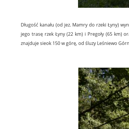
Długość kanału (od jez. Mamry do rzeki Łyny) wyno
jego trasę rzek Łyny (22 km) i Pregoły (65 km)
znajduje sieok 150 w górę, od śluzy Leśniewo Górn