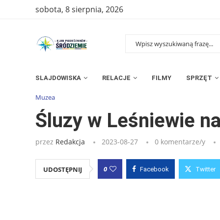
sobota, 8 sierpnia, 2026
SLAJDOWISKA
RELACJE
FILMY
SPRZĘT
Strona główna
»
Wpisy
»
Śluzy w Leśniewie na Kanale Mazurski
Muzea
Śluzy w Leśniewie n
przez
Redakcja
2023-08-27
0 komentarze/y
0
UDOSTĘPNIJ
Facebook
Twitter