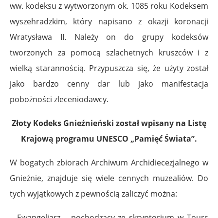
ww. kodeksu z wytworzonym ok. 1085 roku Kodeksem
wyszehradzkim, który napisano z okazji koronacji
Wratysława II. Należy on do grupy kodeksów
tworzonych za pomocą szlachetnych kruszców i z
wielką starannością. Przypuszcza się, że użyty został
jako bardzo cenny dar lub jako manifestacja
pobożności zleceniodawcy.
Złoty Kodeks Gnieźnieński został wpisany na Listę
Krajową programu UNESCO „Pamięć Świata”.
W bogatych zbiorach Archiwum Archidiecezjalnego w
Gnieźnie, znajduje się wiele cennych muzealiów. Do
tych wyjątkowych z pewnością zaliczyć można:
– Ewangeliarz – pochodzący ze skryptorium w Tours