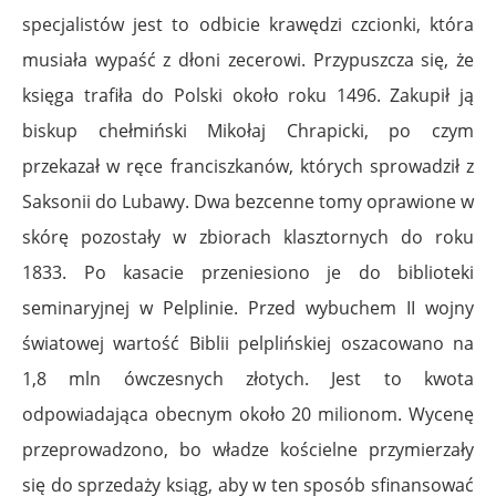
specjalistów jest to odbicie krawędzi czcionki, która
musiała wypaść z dłoni zecerowi. Przypuszcza się, że
księga trafiła do Polski około roku 1496. Zakupił ją
biskup chełmiński Mikołaj Chrapicki, po czym
przekazał w ręce franciszkanów, których sprowadził z
Saksonii do Lubawy. Dwa bezcenne tomy oprawione w
skórę pozostały w zbiorach klasztornych do roku
1833. Po kasacie przeniesiono je do biblioteki
seminaryjnej w Pelplinie. Przed wybuchem II wojny
światowej wartość Biblii pelplińskiej oszacowano na
1,8 mln ówczesnych złotych. Jest to kwota
odpowiadająca obecnym około 20 milionom. Wycenę
przeprowadzono, bo władze kościelne przymierzały
się do sprzedaży ksiąg, aby w ten sposób sfinansować