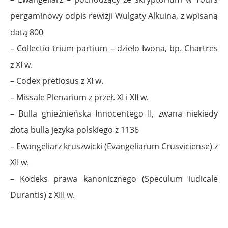
pergaminowy odpis rewizji Wulgaty Alkuina, z wpisaną
datą 800
– Collectio trium partium – dzieło Iwona, bp. Chartres
z XI w.
– Codex pretiosus z XI w.
– Missale Plenarium z przeł. XI i XII w.
– Bulla gnieźnieńska Innocentego II, zwana niekiedy
złotą bullą języka polskiego z 1136
– Ewangeliarz kruszwicki (Evangeliarum Crusviciense) z
XII w.
– Kodeks prawa kanonicznego (Speculum iudicale
Durantis) z XIII w.