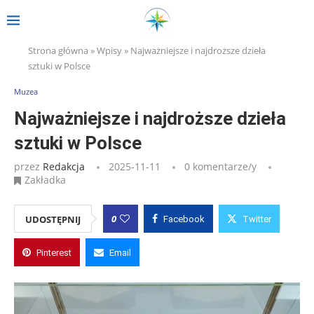
Strona główna
»
Wpisy
»
Najważniejsze i najdroższe dzieła
sztuki w Polsce
Muzea
Najważniejsze i najdroższe dzieła
sztuki w Polsce
przez
Redakcja
2025-11-11
0 komentarze/y
Zakładka
0
UDOSTĘPNIJ
Facebook
Twitter
Pinterest
Email