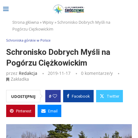
Strona główna
»
Wpisy
»
Schronisko Dobrych Myśli na
Pogórzu Ciężkowickim
Schroniska górskie w Polsce
Schronisko Dobrych Myśli na
Pogórzu Ciężkowickim
przez
Redakcja
2019-11-17
0 komentarze/y
Zakładka
0
UDOSTĘPNIJ
Facebook
Twitter
Pinterest
Email