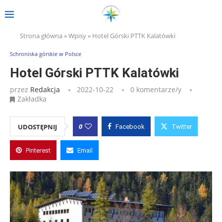
Strona główna
»
Wpisy
»
Hotel Górski PTTK Kalatówki
Schroniska górskie w Polsce
Hotel Górski PTTK Kalatówki
przez
Redakcja
2022-10-22
0 komentarze/y
Zakładka
0
UDOSTĘPNIJ
Facebook
Twitter
Pinterest
Email