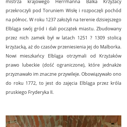
mistrza krajowego Herrmanna Balka Krzyżacy
przekroczyli pod Toruniem Wisłę i rozpoczęli pochód
na północ. W roku 1237 założyli na terenie dzisiejszego
Elbląga swój gród i dali początek miastu. Zbudowany
przez nich zamek był w latach 1251 ? 1309 stolicą
krzyżacką, aż do czasów przeniesienia jej do Malborka.
Nowi mieszkańcy Elbląga otrzymali od Krzyżaków
prawo lubeckie (dość ograniczone), które jednakże
przyznawało im znaczne przywileje. Obowiązywało ono
do roku 1772, to jest do zajęcia Elbląga przez króla
pruskiego Fryderyka II.