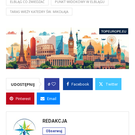
ELBLĄG CO ZWIEDZAĆ
PUNKT WIDOKOWY W ELBLĄGU
TARAS WIEŻY KATEDRY ŚW. MIKOŁAJA
0
UDOSTĘPNIJ
Facebook
Twitter
Pinterest
Email
REDAKCJA
Obserwuj