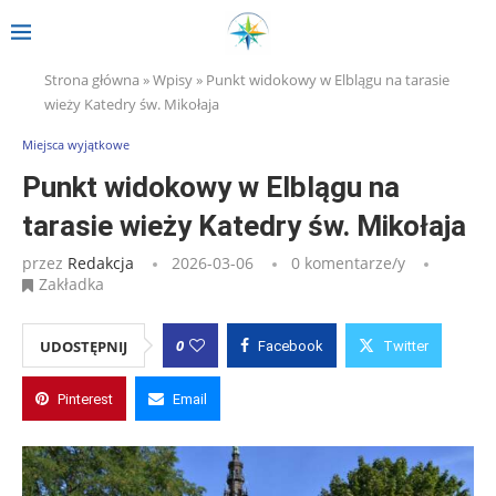
Strona główna
»
Wpisy
»
Punkt widokowy w Elblągu na tarasie
wieży Katedry św. Mikołaja
Miejsca wyjątkowe
Punkt widokowy w Elblągu na
tarasie wieży Katedry św. Mikołaja
przez
Redakcja
2026-03-06
0 komentarze/y
Zakładka
0
UDOSTĘPNIJ
Facebook
Twitter
Pinterest
Email