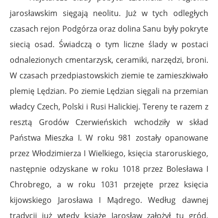
jarosławskim sięgają neolitu. Już w tych odległych
czasach rejon Podgórza oraz dolina Sanu były pokryte
siecią osad. Świadczą o tym liczne ślady w postaci
odnalezionych cmentarzysk, ceramiki, narzędzi, broni.
W czasach przedpiastowskich ziemie te zamieszkiwało
plemię Lędzian. Po ziemie Lędzian sięgali na przemian
władcy Czech, Polski i Rusi Halickiej. Tereny te razem z
resztą Grodów Czerwieńskich wchodziły w skład
Państwa Mieszka I. W roku 981 zostały opanowane
przez Włodzimierza I Wielkiego, księcia staroruskiego,
następnie odzyskane w roku 1018 przez Bolesława I
Chrobrego, a w roku 1031 przejęte przez księcia
kijowskiego Jarosława I Mądrego. Według dawnej
tradycji już wtedy książę Jarosław założył tu gród,