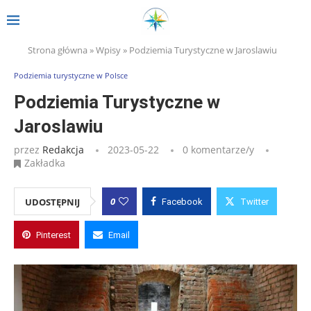
Strona główna
»
Wpisy
»
Podziemia Turystyczne w Jaroslawiu
Podziemia turystyczne w Polsce
Podziemia Turystyczne w
Jaroslawiu
przez
Redakcja
2023-05-22
0 komentarze/y
Zakładka
0
UDOSTĘPNIJ
Facebook
Twitter
Pinterest
Email