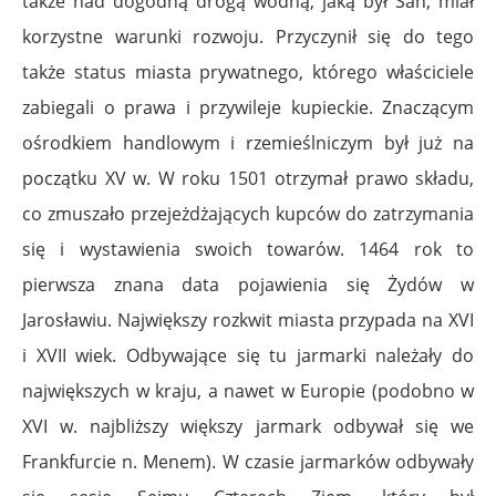
także nad dogodną drogą wodną, jaką był San, miał
korzystne warunki rozwoju. Przyczynił się do tego
także status miasta prywatnego, którego właściciele
zabiegali o prawa i przywileje kupieckie. Znaczącym
ośrodkiem handlowym i rzemieślniczym był już na
początku XV w. W roku 1501 otrzymał prawo składu,
co zmuszało przejeżdżających kupców do zatrzymania
się i wystawienia swoich towarów. 1464 rok to
pierwsza znana data pojawienia się Żydów w
Jarosławiu. Największy rozkwit miasta przypada na XVI
i XVII wiek. Odbywające się tu jarmarki należały do
największych w kraju, a nawet w Europie (podobno w
XVI w. najbliższy większy jarmark odbywał się we
Frankfurcie n. Menem). W czasie jarmarków odbywały