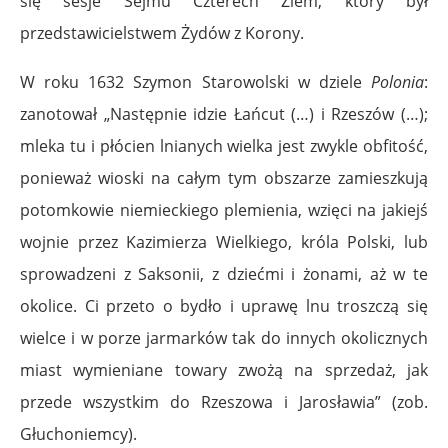
się sesje Sejmu Czterech Ziem, który był
przedstawicielstwem Żydów z Korony.
W roku 1632 Szymon Starowolski w dziele
Polonia
:
zanotował „Następnie idzie Łańcut (…) i Rzeszów (…);
mleka tu i płócien lnianych wielka jest zwykle obfitość,
ponieważ wioski na całym tym obszarze zamieszkują
potomkowie niemieckiego plemienia, wzięci na jakiejś
wojnie przez Kazimierza Wielkiego, króla Polski, lub
sprowadzeni z Saksonii, z dziećmi i żonami, aż w te
okolice. Ci przeto o bydło i uprawę lnu troszczą się
wielce i w porze jarmarków tak do innych okolicznych
miast wymieniane towary zwożą na sprzedaż, jak
przede wszystkim do Rzeszowa i Jarosławia” (zob.
Głuchoniemcy).