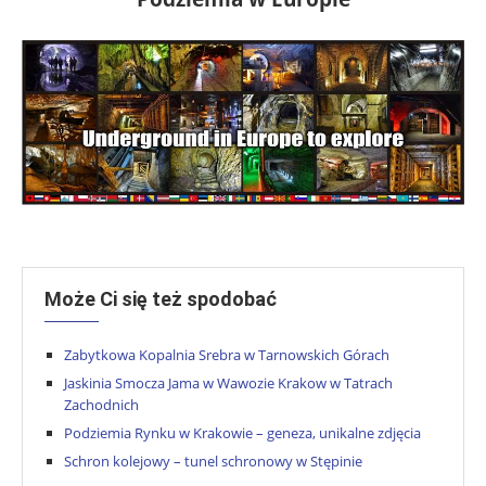
Może Ci się też spodobać
Zabytkowa Kopalnia Srebra w Tarnowskich Górach
Jaskinia Smocza Jama w Wawozie Krakow w Tatrach
Zachodnich
Podziemia Rynku w Krakowie – geneza, unikalne zdjęcia
Schron kolejowy – tunel schronowy w Stępinie