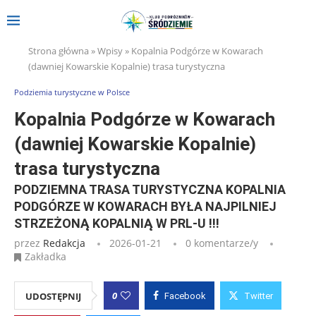
Strona główna
»
Wpisy
»
Kopalnia Podgórze w Kowarach
(dawniej Kowarskie Kopalnie) trasa turystyczna
Podziemia turystyczne w Polsce
Kopalnia Podgórze w Kowarach
(dawniej Kowarskie Kopalnie)
trasa turystyczna
PODZIEMNA TRASA TURYSTYCZNA KOPALNIA
PODGÓRZE W KOWARACH BYŁA NAJPILNIEJ
STRZEŻONĄ KOPALNIĄ W PRL-U !!!
przez
Redakcja
2026-01-21
0 komentarze/y
Zakładka
0
UDOSTĘPNIJ
Facebook
Twitter