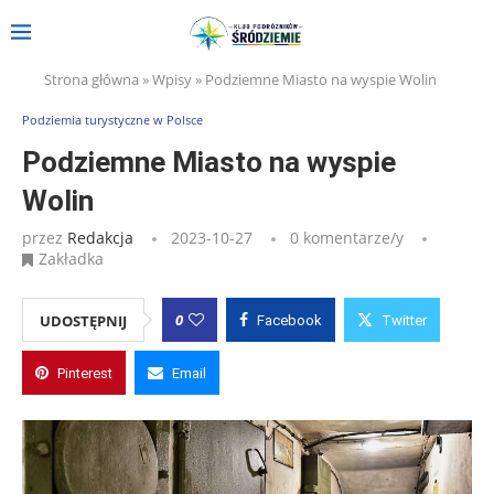
Strona główna
»
Wpisy
»
Podziemne Miasto na wyspie Wolin
Podziemia turystyczne w Polsce
Podziemne Miasto na wyspie
Wolin
przez
Redakcja
2023-10-27
0 komentarze/y
Zakładka
0
UDOSTĘPNIJ
Facebook
Twitter
Pinterest
Email