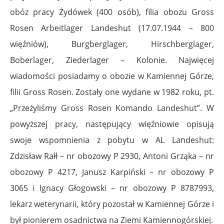
obóz pracy Żydówek (400 osób), filia obozu Gross
Rosen Arbeitlager Landeshut (17.07.1944 – 800
więźniów), Burgberglager, Hirschberglager,
Boberlager, Ziederlager – Kolonie. Najwięcej
wiadomości posiadamy o obozie w Kamiennej Górze,
filii Gross Rosen. Zostały one wydane w 1982 roku, pt.
„Przeżyliśmy Gross Rosen Komando Landeshut”. W
powyższej pracy, następujący więźniowie opisują
swoje wspomnienia z pobytu w AL Landeshut:
Zdzisław Rałł – nr obozowy P 2930, Antoni Grząka – nr
obozowy P 4217, Janusz Karpiński – nr obozowy P
3065 i Ignacy Głogowski – nr obozowy P 8787993,
lekarz weterynarii, który pozostał w Kamiennej Górze i
był pionierem osadnictwa na Ziemi Kamiennogórskiej.