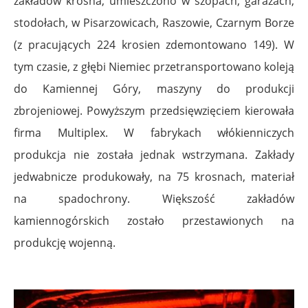
zakładów krosna, umieszczono w szopach, garażach,
stodołach, w Pisarzowicach, Raszowie, Czarnym Borze
(z pracujących 224 krosien zdemontowano 149). W
tym czasie, z głębi Niemiec przetransportowano koleją
do Kamiennej Góry, maszyny do produkcji
zbrojeniowej. Powyższym przedsięwzięciem kierowała
firma Multiplex. W fabrykach włókienniczych
produkcja nie została jednak wstrzymana. Zakłady
jedwabnicze produkowały, na 75 krosnach, materiał
na spadochrony. Większość zakładów
kamiennogórskich zostało przestawionych na
produkcję wojenną.