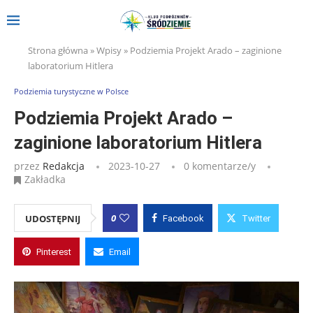
Strona główna
»
Wpisy
»
Podziemia Projekt Arado – zaginione
laboratorium Hitlera
Podziemia turystyczne w Polsce
Podziemia Projekt Arado –
zaginione laboratorium Hitlera
przez
Redakcja
2023-10-27
0 komentarze/y
Zakładka
0
UDOSTĘPNIJ
Facebook
Twitter
Pinterest
Email