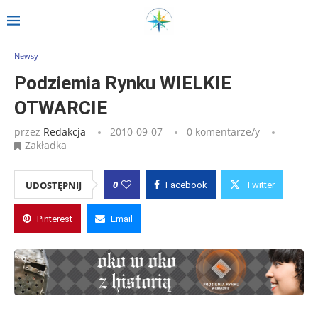
Strona główna
»
Wpisy
»
Podziemia Rynku WIELKIE OTWARCIE
Newsy
Podziemia Rynku WIELKIE
OTWARCIE
przez
Redakcja
2010-09-07
0 komentarze/y
Zakładka
0
UDOSTĘPNIJ
Facebook
Twitter
Pinterest
Email