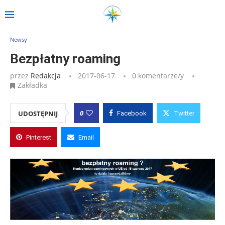
Strona główna
»
Wpisy
»
Bezpłatny roaming
Newsy
Bezpłatny roaming
przez
Redakcja
2017-06-17
0 komentarze/y
Zakładka
0
UDOSTĘPNIJ
Facebook
Twitter
Pinterest
Email