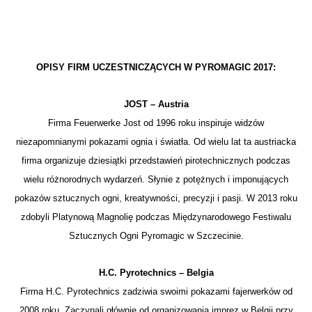
OPISY FIRM UCZESTNICZĄCYCH W PYROMAGIC 2017:
JOST – Austria
Firma Feuerwerke Jost od 1996 roku inspiruje widzów
niezapomnianymi pokazami ognia i światła. Od wielu lat ta austriacka
firma organizuje dziesiątki przedstawień pirotechnicznych podczas
wielu różnorodnych wydarzeń. Słynie z potężnych i imponujących
pokazów sztucznych ogni, kreatywności, precyzji i pasji. W 2013 roku
zdobyli Platynową Magnolię podczas Międzynarodowego Festiwalu
Sztucznych Ogni Pyromagic w Szczecinie.
H.C. Pyrotechnics – Belgia
Firma H.C. Pyrotechnics zadziwia swoimi pokazami fajerwerków od
2008 roku. Zaczynali głównie od organizowania imprez w Belgii przy