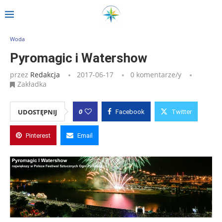
Strona główna
»
Wpisy
»
Pyromagic i Watershow
Woda
Pyromagic i Watershow
przez
Redakcja
2017-06-17
0 komentarze/y
Zakładka
0
UDOSTĘPNIJ
Facebook
Twitter
Pinterest
Email