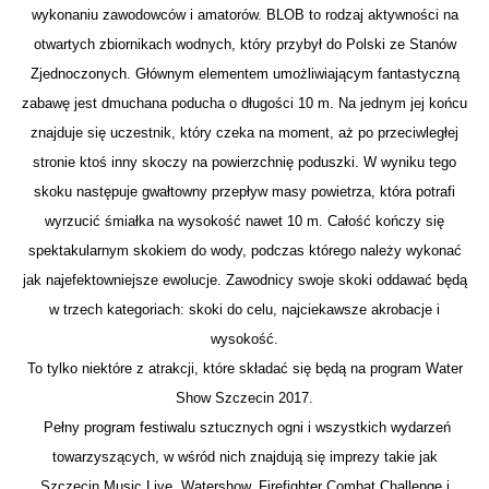
wykonaniu zawodowców i amatorów. BLOB to rodzaj aktywności na
otwartych zbiornikach wodnych, który przybył do Polski ze Stanów
Zjednoczonych. Głównym elementem umożliwiającym fantastyczną
zabawę jest dmuchana poducha o długości 10 m. Na jednym jej końcu
znajduje się uczestnik, który czeka na moment, aż po przeciwległej
stronie ktoś inny skoczy na powierzchnię poduszki. W wyniku tego
skoku następuje gwałtowny przepływ masy powietrza, która potrafi
wyrzucić śmiałka na wysokość nawet 10 m. Całość kończy się
spektakularnym skokiem do wody, podczas którego należy wykonać
jak najefektowniejsze ewolucje. Zawodnicy swoje skoki oddawać będą
w trzech kategoriach: skoki do celu, najciekawsze akrobacje i
wysokość.
To tylko niektóre z atrakcji, które składać się będą na program Water
Show Szczecin 2017.
Pełny program festiwalu sztucznych ogni i wszystkich wydarzeń
towarzyszących, w wśród nich znajdują się imprezy takie jak
Szczecin Music Live, Watershow, Firefighter Combat Challenge i