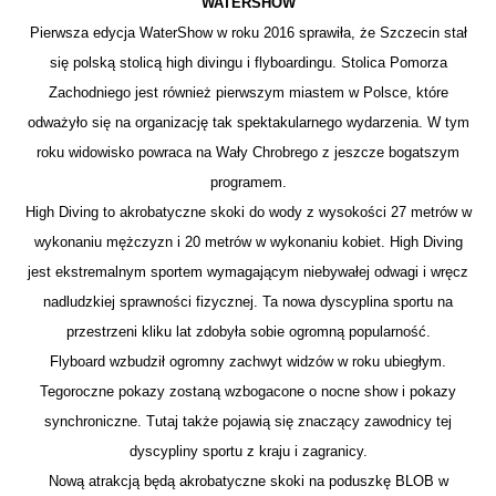
WATERSHOW
Pierwsza edycja WaterShow w roku 2016 sprawiła, że Szczecin stał
się polską stolicą high divingu i flyboardingu. Stolica Pomorza
Zachodniego jest również pierwszym miastem w Polsce, które
odważyło się na organizację tak spektakularnego wydarzenia. W tym
roku widowisko powraca na Wały Chrobrego z jeszcze bogatszym
programem.
High Diving to akrobatyczne skoki do wody z wysokości 27 metrów w
wykonaniu mężczyzn i 20 metrów w wykonaniu kobiet. High Diving
jest ekstremalnym sportem wymagającym niebywałej odwagi i wręcz
nadludzkiej sprawności fizycznej. Ta nowa dyscyplina sportu na
przestrzeni kliku lat zdobyła sobie ogromną popularność.
Flyboard wzbudził ogromny zachwyt widzów w roku ubiegłym.
Tegoroczne pokazy zostaną wzbogacone o nocne show i pokazy
synchroniczne. Tutaj także pojawią się znaczący zawodnicy tej
dyscypliny sportu z kraju i zagranicy.
Nową atrakcją będą akrobatyczne skoki na poduszkę BLOB w