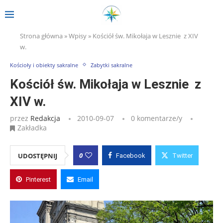
Strona główna
»
Wpisy
»
Kościół św. Mikołaja w Lesznie z XIV
w.
Kościoły i obiekty sakralne
Zabytki sakralne
Kościół św. Mikołaja w Lesznie z
XIV w.
przez
Redakcja
2010-09-07
0 komentarze/y
Zakładka
0
UDOSTĘPNIJ
Facebook
Twitter
Pinterest
Email