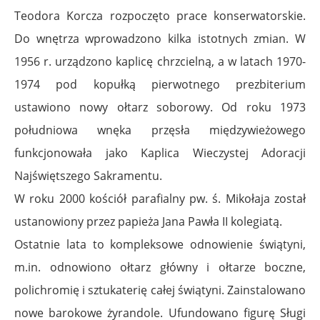
Teodora Korcza rozpoczęto prace konserwatorskie.
Do wnętrza wprowadzono kilka istotnych zmian. W
1956 r. urządzono kaplicę chrzcielną, a w latach 1970-
1974 pod kopułką pierwotnego prezbiterium
ustawiono nowy ołtarz soborowy. Od roku 1973
południowa wnęka przęsła międzywieżowego
funkcjonowała jako Kaplica Wieczystej Adoracji
Najświętszego Sakramentu.
W roku 2000 kościół parafialny pw. ś. Mikołaja został
ustanowiony przez papieża Jana Pawła II kolegiatą.
Ostatnie lata to kompleksowe odnowienie świątyni,
m.in. odnowiono ołtarz główny i ołtarze boczne,
polichromię i sztukaterię całej świątyni. Zainstalowano
nowe barokowe żyrandole. Ufundowano figurę Sługi