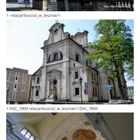
1- relacje/kosciol_w_lesznie/1-
1-DSC_7809 relacje/kosciol_w_lesznie/1-DSC_7809