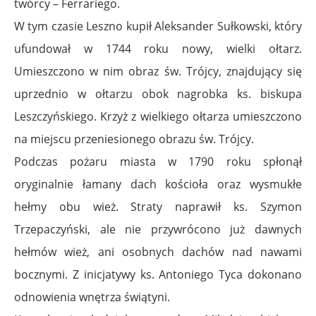
twórcy – Ferrariego.
W tym czasie Leszno kupił Aleksander Sułkowski, który
ufundował w 1744 roku nowy, wielki ołtarz.
Umieszczono w nim obraz św. Trójcy, znajdujący się
uprzednio w ołtarzu obok nagrobka ks. biskupa
Leszczyńskiego. Krzyż z wielkiego ołtarza umieszczono
na miejscu przeniesionego obrazu św. Trójcy.
Podczas pożaru miasta w 1790 roku spłonął
oryginalnie łamany dach kościoła oraz wysmukłe
hełmy obu wież. Straty naprawił ks. Szymon
Trzepaczyński, ale nie przywrócono już dawnych
hełmów wież, ani osobnych dachów nad nawami
bocznymi. Z inicjatywy ks. Antoniego Tyca dokonano
odnowienia wnętrza świątyni.