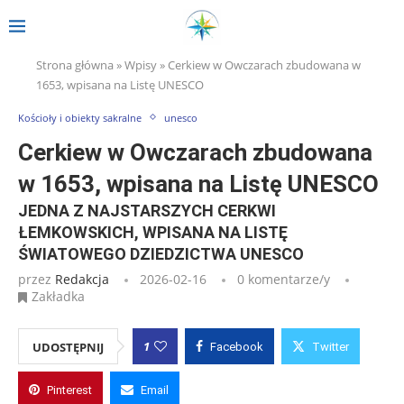
Strona główna
»
Wpisy
»
Cerkiew w Owczarach zbudowana w
1653, wpisana na Listę UNESCO
Kościoły i obiekty sakralne
unesco
Cerkiew w Owczarach zbudowana
w 1653, wpisana na Listę UNESCO
JEDNA Z NAJSTARSZYCH CERKWI
ŁEMKOWSKICH, WPISANA NA LISTĘ
ŚWIATOWEGO DZIEDZICTWA UNESCO
przez
Redakcja
2026-02-16
0 komentarze/y
Zakładka
1
UDOSTĘPNIJ
Facebook
Twitter
Pinterest
Email