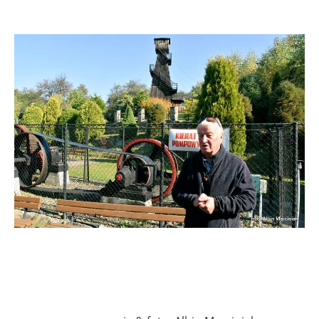
.
.
.