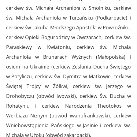
cerkiew św. Michała Archanioła w Smolniku, cerkiew
św. Michała Archanioła w Turzańsku (Podkarpacie) i
cerkiew św. Jakuba Młodszego Apostoła w Powroźniku,
cerkiew Opieki Bogurodzicy w Owczarach, cerkiew św.
Paraskiewy w Kwiatoniu, cerkiew św. Michała
Archanioła w Brunarach Wyżnych (Małopolska) i
osiem na Ukrainie (cerkiew Zesłania Ducha Świętego
w Potyliczu, cerkiew św. Dymitra w Matkowie, cerkiew
Świętej Trójcy w Żółkwi, cerkiew św. Jerzego w
Drohobyczu (obwód lwowski), cerkiew Św. Ducha w
Rohatyniu i cerkiew Narodzenia Theotokos w
Werbiążu Niżnym (obwód iwanofrankowski), cerkiew
Wniebowstąpienia Pańskiego w Jasinie i cerkiew św.
Michała w Użoku (obwód zakarpacki).