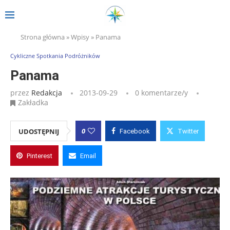
Strona główna
»
Wpisy
»
Panama
Cykliczne Spotkania Podróżników
Panama
przez
Redakcja
2013-09-29
0 komentarze/y
Zakładka
0
UDOSTĘPNIJ
Facebook
Twitter
Pinterest
Email