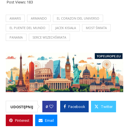
Post Views:
183
AMARIS
ARMANDO
EL CORAZON DEL UNIVERSO
EL PUENTE DEL MUNDO
JACEK KISIAŁA
MOST ŚWIATA
PANAMA
SERCE WSZECHŚWIATA
0
UDOSTĘPNIJ
Facebook
Twitter
Pinterest
Email