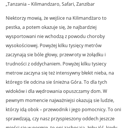
„Tanzania – Kilimandzaro, Safari, Zanzibar
Niektorzy mowią, że wejśice na Kilimandżaro to
pestka, a potem okazuje się, że najbardziej
wysportowani nie wchodzą z powodu choroby
wysokościowej. Powyżej kilku tysięcy metrów
zaczynają sie bóle głowy, przewroty w żołądku i
trudności z oddychaniem. Powyżej kilku tysiecy
metrow zaczyna się też intensywny błekit nieba, na
którego tle odcina sie śnieżna Góra. To dla tych
widoków i dla wędrowania opuszczamy dom. W
pewnym momencie najważniejsi okazują sie ludzie,
którzy idą obok – przewodnik i jego pomocnicy. To oni
sprawdzają, czy nasz przyspieszony oddech jeszcze
mieści się w normie, to oni zachęcają, żeby iść, kiedy