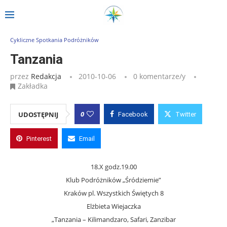
Strona główna
»
Wpisy
»
Tanzania
Cykliczne Spotkania Podróżników
Tanzania
przez
Redakcja
2010-10-06
0 komentarze/y
Zakładka
0
UDOSTĘPNIJ
Facebook
Twitter
Pinterest
Email
18.X godz.19.00
Klub Podróżników „Śródziemie”
Kraków pl. Wszystkich Świętych 8
Elżbieta Wiejaczka
„Tanzania – Kilimandzaro, Safari, Zanzibar