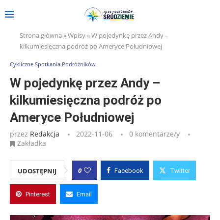
Strona główna
»
Wpisy
»
W pojedynkę przez Andy –
kilkumiesięczna podróż po Ameryce Południowej
Cykliczne Spotkania Podróżników
W pojedynkę przez Andy –
kilkumiesięczna podróż po
Ameryce Południowej
przez
Redakcja
2022-11-06
0 komentarze/y
Zakładka
0
UDOSTĘPNIJ
Facebook
Twitter
Pinterest
Email