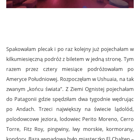
Spakowałam plecak i po raz kolejny już pojechałam w
kilkumiesięczną podróż z biletem w jedną stronę. Tym
razem przez cztery miesiące podróżowałam po
Ameryce Południowej. Rozpoczęłam w Ushuaia, na tak
zwanym „końcu świata”. Z Ziemi Ognistej pojechałam
do Patagonii gdzie spędziłam dwa tygodnie wędrując
po Andach. Trzeci największy na świecie lądolód,
polodowcowe jeziora, lodowiec Perito Moreno, Cerro
Torre, Fitz Roy, pingwiny, lwy morskie, kormorany,
kondory. Bazą wypadową było miasteczko El Chalten –