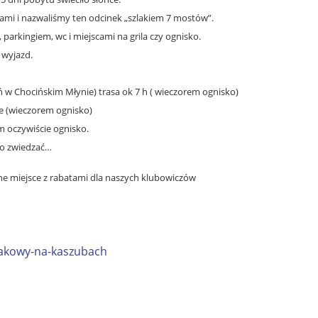
ami i nazwaliśmy ten odcinek „szlakiem 7 mostów”.
arkingiem, wc i miejscami na grila czy ognisko.
 wyjazd.
ń w Chocińskim Młynie) trasa ok 7 h ( wieczorem ognisko)
ze (wieczorem ognisko)
m oczywiście ognisko.
 co zwiedzać…
e miejsce z rabatami dla naszych klubowiczów
jakowy-na-kaszubach