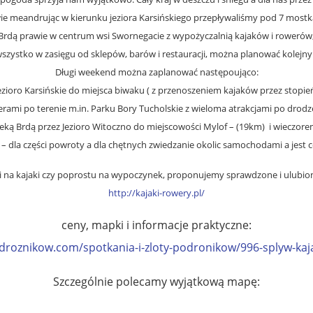
ie meandrując w kierunku jeziora Karsińskiego przepływaliśmy pod 7 mostk
dą prawie w centrum wsi Swornegacie z wypożyczalnią kajaków i rowerów, p
szystko w zasięgu od sklepów, barów i restauracji, można planować kolejny
Długi weekend można zaplanować następoująco:
zioro Karsińskie do miejsca biwaku ( z przenoszeniem kajaków przez stopie
werami po terenie m.in. Parku Bory Tucholskie z wieloma atrakcjami po drod
zeką Brdą przez Jezioro Witoczno do miejscowości Mylof – (19km) i wieczore
a – dla części powroty a dla chętnych zwiedzanie okolic samochodami a jest
i na kajaki czy poprostu na wypoczynek, proponujemy sprawdzone i ulubion
http://kajaki-rowery.pl/
ceny, mapki i informacje praktyczne:
droznikow.com/spotkania-i-zloty-podronikow/996-splyw-ka
Szczególnie polecamy wyjątkową mapę: