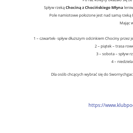
Spływ rzeką
Chociną
z Chocińskiego Młyna
leniw
Pole namiotowe położone jest nad samą rzeką Br
Mając w
1 – czwartek- spływ dłuższym odcinkiem Chociny przez je
2 – piątek – trasa ro
3 – sobota – spływ r
4 – niedziel
Dla osób chcących wybrać się do Swornychgac
https://www.klubpo