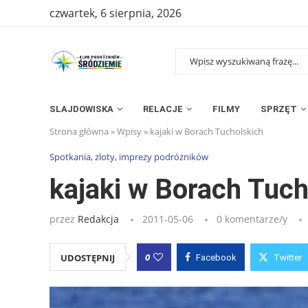
czwartek, 6 sierpnia, 2026
SLAJDOWISKA
RELACJE
FILMY
SPRZĘT
Strona główna
»
Wpisy
»
kajaki w Borach Tucholskich
Spotkania, zloty, imprezy podróżników
kajaki w Borach Tuch
przez
Redakcja
2011-05-06
0 komentarze/y
0
UDOSTĘPNIJ
Facebook
Twitter