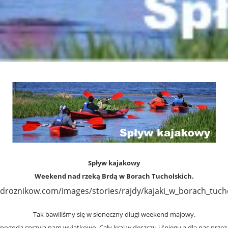
Spływ kajakowy
Weekend nad
rzeką Brdą
w Borach Tucholsk
ich.
Tak bawiliśmy się w słoneczny długi weekend majowy.
e pogoda sprzyja nam wyjątkowo. Cały kraj w deszczu i śniegu a dla nas przez 